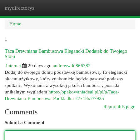
mydirectorys
Togg
navi
Home
1
Taca Drewniana Bambusowa Elegancki Dodatek do Twojego
Stołu
Internet
29 days ago
andrewwdtl866382
Dodaj do swojego domu podstawkę bambusową. To elegancki
akcent użytkowy, który znakomicie będzie pasował podczas
spotkań . Wykonana z wysokiej jakości bambusa , posiada
unikalnym wyglądem
https://opakowaniadeal.pl/pl/p/Taca-
Drewniana-Bambusowa-Podkladka-27x18x2/7925
Report this page
Comments
Submit a Comment