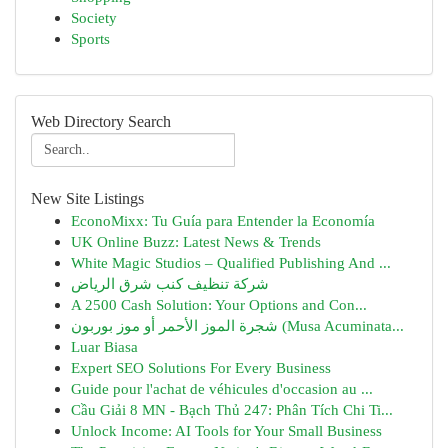
Society
Sports
Web Directory Search
New Site Listings
EconoMixx: Tu Guía para Entender la Economía
UK Online Buzz: Latest News & Trends
White Magic Studios – Qualified Publishing And ...
شركة تنظيف كنب شرق الرياض
A 2500 Cash Solution: Your Options and Con...
شجرة الموز الأحمر أو موز بوربون (Musa Acuminata...
Luar Biasa
Expert SEO Solutions For Every Business
Guide pour l'achat de véhicules d'occasion au ...
Cầu Giải 8 MN - Bạch Thủ 247: Phân Tích Chi Ti...
Unlock Income: AI Tools for Your Small Business