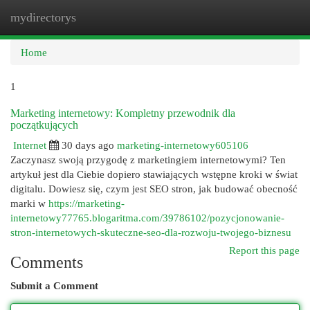
mydirectorys
Togg
navi
Home
1
Marketing internetowy: Kompletny przewodnik dla
początkujących
Internet
30 days ago
marketing-internetowy605106
Zaczynasz swoją przygodę z marketingiem internetowymi? Ten
artykuł jest dla Ciebie dopiero stawiających wstępne kroki w świat
digitalu. Dowiesz się, czym jest SEO stron, jak budować obecność
marki w
https://marketing-
internetowy77765.blogaritma.com/39786102/pozycjonowanie-
stron-internetowych-skuteczne-seo-dla-rozwoju-twojego-biznesu
Report this page
Comments
Submit a Comment