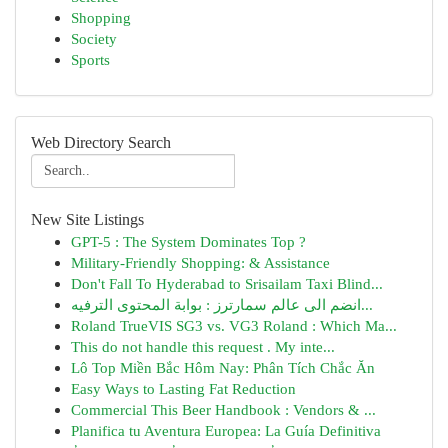
Shopping
Society
Sports
Web Directory Search
New Site Listings
GPT-5 : The System Dominates Top ?
Military-Friendly Shopping: & Assistance
Don't Fall To Hyderabad to Srisailam Taxi Blind...
انضم الى عالم سمارترز : بوابة المحتوى الترفيه...
Roland TrueVIS SG3 vs. VG3 Roland : Which Ma...
This do not handle this request . My inte...
Lô Top Miền Bắc Hôm Nay: Phân Tích Chắc Ăn
Easy Ways to Lasting Fat Reduction
Commercial This Beer Handbook : Vendors & ...
Planifica tu Aventura Europea: La Guía Definitiva