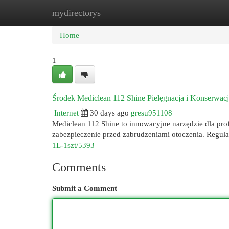
mydirectorys
Home
New Site Listings
Add Site
Cat
Home
1
Środek Mediclean 112 Shine Pielęgnacja i Konserwac
Internet
30 days ago
gresu951108
Mediclean 112 Shine to innowacyjne narzędzie dla pro
zabezpieczenie przed zabrudzeniami otoczenia. Regul
1L-1szt/5393
Comments
Submit a Comment