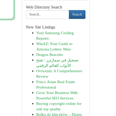
Web Directory Search
Search
New Site Listings
Your Samsung Cooling
Repairs:
WinAZ: Your Guide to
Arizona Lottery Wins
Dragon Bracelet
تسجيل في سمارترز : تفتح
الأبواب للعالم الرقمي
Ovruxtali: A Comprehensive
Review
Frisco Asian Real Estate
Professional
Grow Your Business With
Powerful SEO Services
Buying copyright online for
sale top quality
Rolka do kłaczków – Ekstra