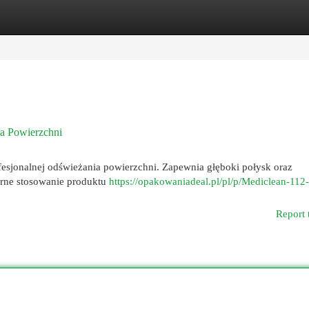
egories
Register
Login
ja Powierzchni
fesjonalnej odświeżania powierzchni. Zapewnia głęboki połysk oraz
arne stosowanie produktu
https://opakowaniadeal.pl/pl/p/Mediclean-112
Report 