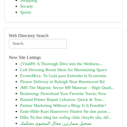
Shopping
Society
Sports
Web Directory Search
New Site Listings
{Vital89: A Thorough Dive into the Wellness...
Loft Dressing Room Ideas for Maximizing Space
EconoMixx: Tu Guía para Entender la Economía
Flower Delivery in Raleigh Near Brentwood Rd
JMS The Majestic Sector M9 Manesar – High Quali...
Brainsong: Download Your Favorite Tracks Now
Roland Printer Repair Lebanon: Quick & Trus...
Partner Marketing Without a Blog: Is It Feasible?
Erste-Hilfe-Kurs Hannover: Finden Sie den passe...
Điều Trị đau lưng lan xuống chân chuyên sâu, dứ...
تسجيل سمارترز: مجال المحتوى بتحكمك