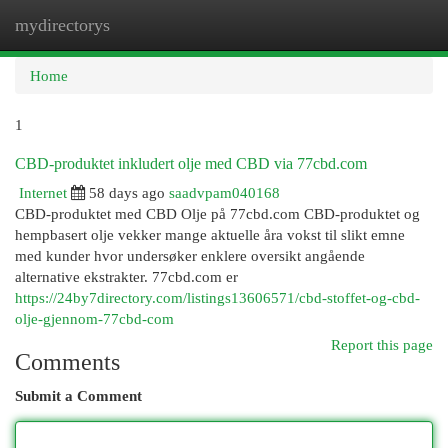
mydirectorys
Togg
navi
Home
1
CBD-produktet inkludert olje med CBD via 77cbd.com
Internet
58 days ago
saadvpam040168
CBD-produktet med CBD Olje på 77cbd.com CBD-produktet og
hempbasert olje vekker mange aktuelle åra vokst til slikt emne
med kunder hvor undersøker enklere oversikt angående
alternative ekstrakter. 77cbd.com er
https://24by7directory.com/listings13606571/cbd-stoffet-og-cbd-
olje-gjennom-77cbd-com
Report this page
Comments
Submit a Comment