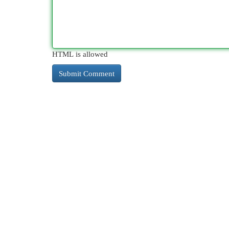
HTML is allowed