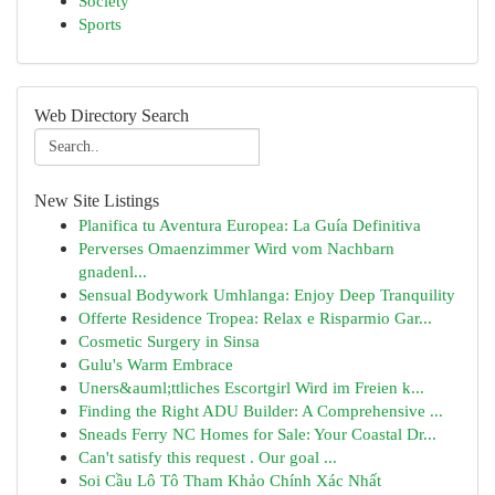
Society
Sports
Web Directory Search
New Site Listings
Planifica tu Aventura Europea: La Guía Definitiva
Perverses Omaenzimmer Wird vom Nachbarn
gnadenl...
Sensual Bodywork Umhlanga: Enjoy Deep Tranquility
Offerte Residence Tropea: Relax e Risparmio Gar...
Cosmetic Surgery in Sinsa
Gulu's Warm Embrace
Uners&auml;ttliches Escortgirl Wird im Freien k...
Finding the Right ADU Builder: A Comprehensive ...
Sneads Ferry NC Homes for Sale: Your Coastal Dr...
Can't satisfy this request . Our goal ...
Soi Cầu Lô Tô Tham Khảo Chính Xác Nhất