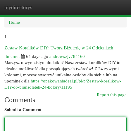
mydirectorys
Togg
navi
Home
1
Zestaw Koralików DIY: Twórz Biżuterię w 24 Odcieniach!
Internet
64 days ago
andrewxzjv784160
Marzysz o wyrazistym dodatku? Nasz zestaw koralików DIY to
idealna możliwość dla początkujących twórców! Z 24 żywymi
kolorami, możesz stworzyć unikalne ozdoby dla siebie lub na
upominek dla
https://opakowaniadeal.pl/pl/p/Zestaw-koralikow-
DIY-do-bransoletek-24-kolory/11195
Report this page
Comments
Submit a Comment