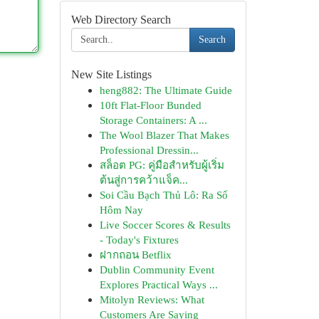
Web Directory Search
Search
New Site Listings
heng882: The Ultimate Guide
10ft Flat-Floor Bunded
Storage Containers: A ...
The Wool Blazer That Makes
Professional Dressin...
สล็อต PG: คู่มือสำหรับผู้เริ่ม
ต้นสู่การคว้าแจ็ค...
Soi Cầu Bạch Thủ Lô: Ra Số
Hôm Nay
Live Soccer Scores & Results
- Today's Fixtures
ฝากถอน Betflix
Dublin Community Event
Explores Practical Ways ...
Mitolyn Reviews: What
Customers Are Saying