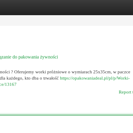
egories
Register
Login
iązanie do pakowania żywności
ności ? Oferujemy worki próżniowe o wymiarach 25x35cm, w paczce
dla każdego, kto dba o trwałość
https://opakowaniadeal.pl/pl/p/Worki-
ce/13167
Report 