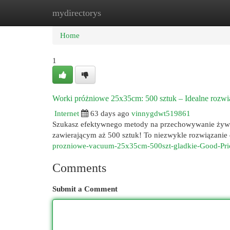
mydirectorys
Home
New Site Listings
Add Site
Cat
Home
1
Worki próżniowe 25x35cm: 500 sztuk – Idealne rozw
Internet
63 days ago
vinnygdwt519861
Szukasz efektywnego metody na przechowywanie żyw
zawierającym aż 500 sztuk! To niezwykle rozwiązanie 
prozniowe-vacuum-25x35cm-500szt-gladkie-Good-Pri
Comments
Submit a Comment