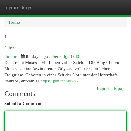
mydirectorys
Togg
navi
Home
1
```text
Internet
85 days ago
albertsbfg232808
Das Leben Moses – Ein Leben voller Zeichen Die Biografie von
Moises ist eine faszinierende Odyssee voller erstaunlicher
Ereignisse. Geboren in einer Zeit der Not unter der Herrschaft
Pharaos, entkam er
https://jpst.it/4WKK7
Report this page
Comments
Submit a Comment