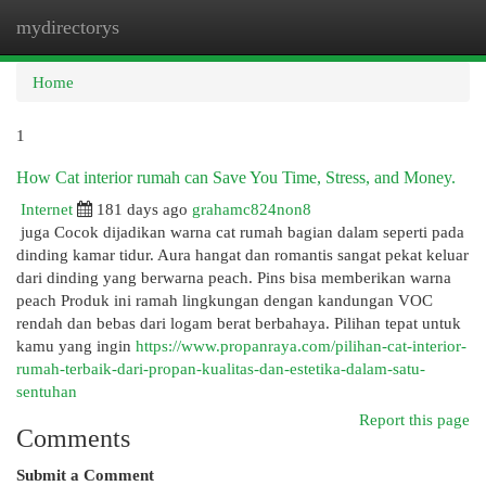
mydirectorys
Togg
navi
Home
1
How Cat interior rumah can Save You Time, Stress, and Money.
Internet
181 days ago
grahamc824non8
juga Cocok dijadikan warna cat rumah bagian dalam seperti pada
dinding kamar tidur. Aura hangat dan romantis sangat pekat keluar
dari dinding yang berwarna peach. Pins bisa memberikan warna
peach Produk ini ramah lingkungan dengan kandungan VOC
rendah dan bebas dari logam berat berbahaya. Pilihan tepat untuk
kamu yang ingin
https://www.propanraya.com/pilihan-cat-interior-
rumah-terbaik-dari-propan-kualitas-dan-estetika-dalam-satu-
sentuhan
Report this page
Comments
Submit a Comment