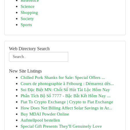
Reference
Science
Shopping
Society
Sports
Web Directory Search
New Site Listings
Chilled Pork Shanks for Sale: Special Offers ...
Cours de photographie à Fribourg : Démarrez dès...
Soi Đặc Biệt MN: Chốt Số Hút Tài Lộc Hôm Nay
Phân Tích Bộ Số 7777 - Bậc Bắt Kết Hôm Nay ...
Fiat To Crypto Exchange | Crypto to Fiat Exchange
How Does Net Billing Affect Solar Savings in Ar...
Buy MDAI Powder Online
Aufstellpool bestellen
Special Gift Presents They'll Genuinely Love