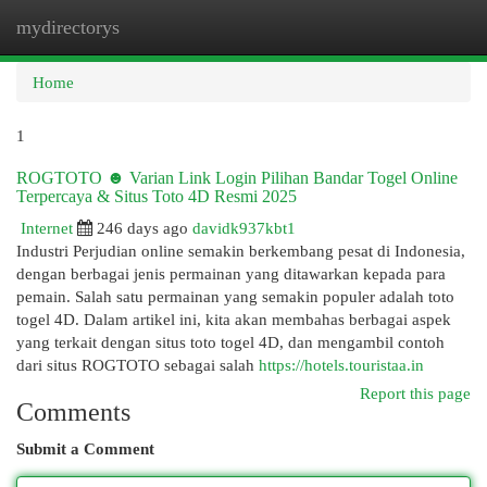
mydirectorys
Togg
navi
Home
1
ROGTOTO ☻ Varian Link Login Pilihan Bandar Togel Online
Terpercaya & Situs Toto 4D Resmi 2025
Internet
246 days ago
davidk937kbt1
Industri Perjudian online semakin berkembang pesat di Indonesia,
dengan berbagai jenis permainan yang ditawarkan kepada para
pemain. Salah satu permainan yang semakin populer adalah toto
togel 4D. Dalam artikel ini, kita akan membahas berbagai aspek
yang terkait dengan situs toto togel 4D, dan mengambil contoh
dari situs ROGTOTO sebagai salah
https://hotels.touristaa.in
Report this page
Comments
Submit a Comment