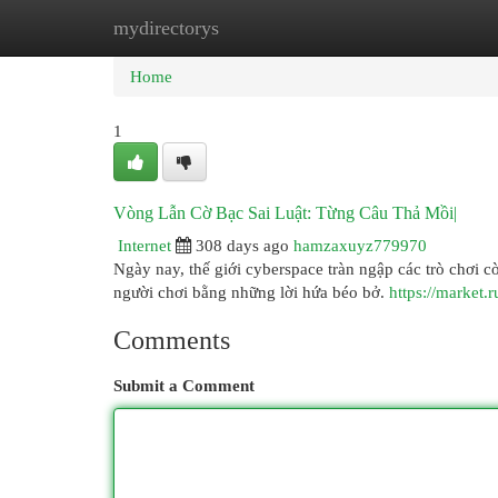
mydirectorys
Home
New Site Listings
Add Site
Cat
Home
1
Vòng Lẫn Cờ Bạc Sai Luật: Từng Câu Thả Mồi|
Internet
308 days ago
hamzaxuyz779970
Ngày nay, thế giới cyberspace tràn ngập các trò chơi c
người chơi bằng những lời hứa béo bở.
https://market.
Comments
Submit a Comment