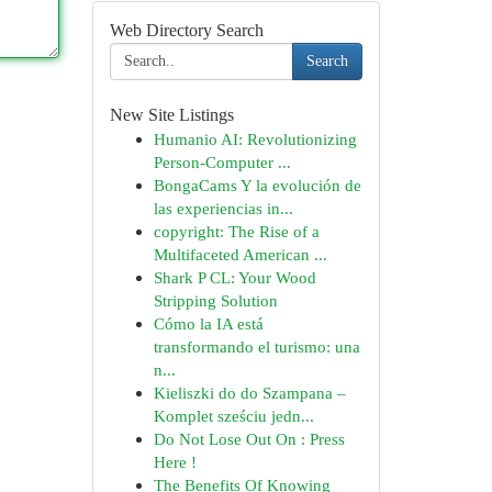
Web Directory Search
Search
New Site Listings
Humanio AI: Revolutionizing
Person-Computer ...
BongaCams Y la evolución de
las experiencias in...
copyright: The Rise of a
Multifaceted American ...
Shark P CL: Your Wood
Stripping Solution
Cómo la IA está
transformando el turismo: una
n...
Kieliszki do do Szampana –
Komplet sześciu jedn...
Do Not Lose Out On : Press
Here !
The Benefits Of Knowing