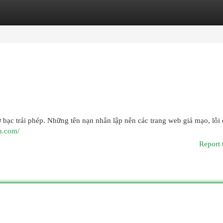
egories
Register
Login
ờ bạc trái phép. Những tên nạn nhân lập nên các trang web giả mạo, lôi
ru.com/
Report 