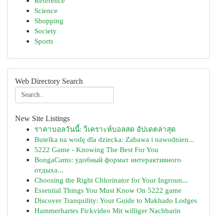
Reference
Science
Shopping
Society
Sports
Web Directory Search
New Site Listings
ราคาบอลวันนี้: วิเคราะห์บอลสด อัปเดตล่าสุด
Butelka na wodę dla dziecka: Zabawa i nawodnien...
5222 Game - Knowing The Best For You
BongaCams: удобный формат интерактивного
отдыха...
Choosing the Right Chlorinator for Your Ingroun...
Essential Things You Must Know On 5222 game
Discover Tranquility: Your Guide to Makhado Lodges
Hammerhartes Fickvideo Mit williger Nachbarin