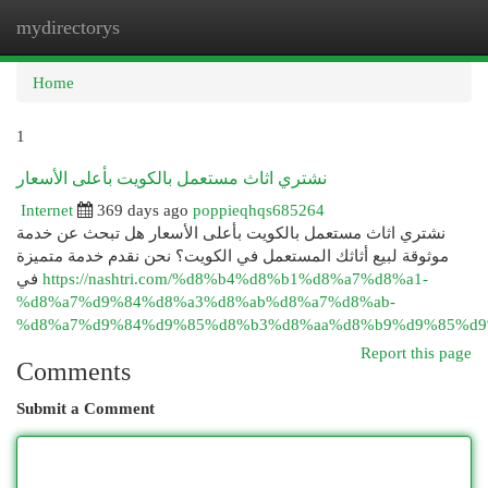
mydirectorys
Togg
navi
Home
1
نشتري اثاث مستعمل بالكويت بأعلى الأسعار
Internet
369 days ago
poppieqhqs685264
نشتري اثاث مستعمل بالكويت بأعلى الأسعار هل تبحث عن خدمة
موثوقة لبيع أثاثك المستعمل في الكويت؟ نحن نقدم خدمة متميزة
في
https://nashtri.com/%d8%b4%d8%b1%d8%a7%d8%a1-
%d8%a7%d9%84%d8%a3%d8%ab%d8%a7%d8%ab-
%d8%a7%d9%84%d9%85%d8%b3%d8%aa%d8%b9%d9%85%d9
Report this page
Comments
Submit a Comment