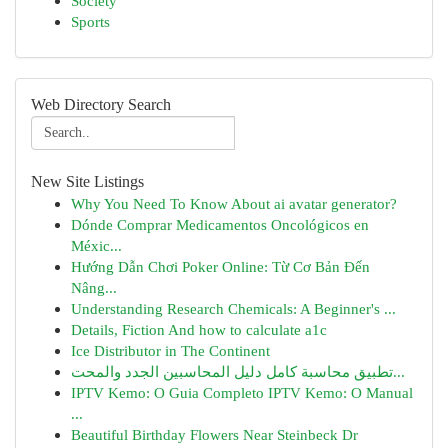
Society
Sports
Web Directory Search
New Site Listings
Why You Need To Know About ai avatar generator?
Dónde Comprar Medicamentos Oncológicos en
Méxic...
Hướng Dẫn Chơi Poker Online: Từ Cơ Bản Đến
Nâng...
Understanding Research Chemicals: A Beginner's ...
Details, Fiction And how to calculate a1c
Ice Distributor in The Continent
تطبيق محاسبة كامل دليل المحاسبين الجدد والمحت...
IPTV Kemo: O Guia Completo IPTV Kemo: O Manual
...
Beautiful Birthday Flowers Near Steinbeck Dr