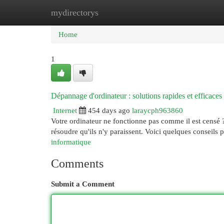
mydirectorys
Home
New Site Listings
Add Site
Cat
Home
1
Dépannage d'ordinateur : solutions rapides et efficaces
Internet
454 days ago
laraycph963860
Votre ordinateur ne fonctionne pas comme il est censé 
résoudre qu'ils n'y paraissent. Voici quelques conseils 
informatique
Comments
Submit a Comment